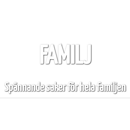
FAMILJ
Spännande saker för hela familjen